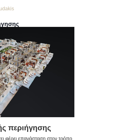
udakis
ιήγησης
ής περιήγησης
χει φέρει επανάσταση στον τρόπο