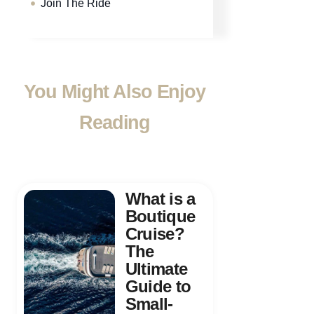
Join The Ride
You Might Also Enjoy
Reading
What is a
Boutique
Cruise?
The
Ultimate
Guide to
Small-