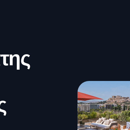
της
ς