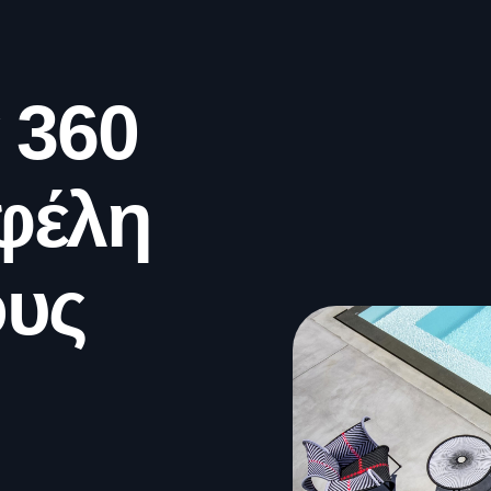
 360
φέλη
ους