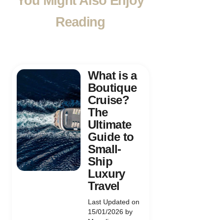
You Might Also Enjoy
Reading
What is a
Boutique
Cruise?
The
Ultimate
Guide to
Small-
Ship
Luxury
Travel
Last Updated on
15/01/2026 by