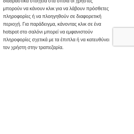
διαδραστικά στοιχεία στα οποία οι χρήστες
μπορούν να κάνουν κλικ για να λάβουν πρόσθετες
πληροφορίες ή να πλοηγηθούν σε διαφορετική
περιοχή. Για παράδειγμα, κάνοντας κλικ σε ένα
hotspot στο σαλόνι μπορεί να εμφανιστούν
πληροφορίες σχετικά με τα έπιπλα ή να κατευθύνει
τον χρήστη στην τραπεζαρία.
Αναδυόμενα πλαίσια πληροφοριών
: Τα
αναδυόμενα πλαίσια πληροφοριών μπορούν να
ενεργοποιηθούν όταν οι χρήστες τοποθετούνται
πάνω από συγκεκριμένες περιοχές ή αντικείμενα
εντός της εικονικής περιήγησης. Αυτά τα κουτιά
μπορούν να παρέχουν λεπτομέρειες σχετικά με την
ιστορία ενός συγκεκριμένου δωματίου, τα υλικά
που χρησιμοποιούνται για την κατασκευή ή τυχόν
μοναδικά χαρακτηριστικά που κάνουν τη βίλα να
ξεχωρίζει.